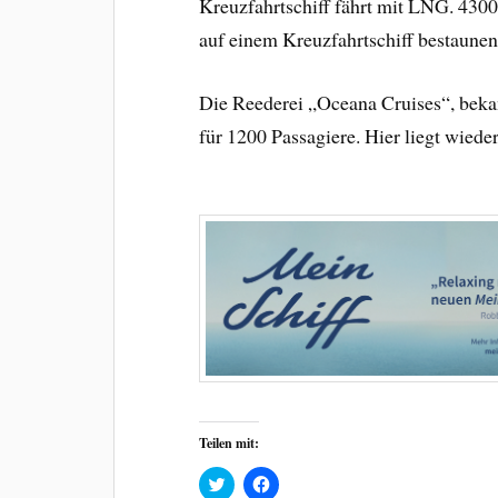
Kreuzfahrtschiff fährt mit LNG. 430
auf einem Kreuzfahrtschiff bestaunen
Die Reederei „Oceana Cruises“, bekan
für 1200 Passagiere. Hier liegt wied
Teilen mit:
C
K
l
l